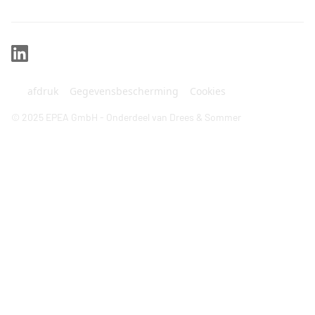
afdruk
Gegevensbescherming
Cookies
© 2025 EPEA GmbH - Onderdeel van Drees & Sommer