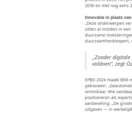
2030 en met nog eens 2
Innovatie in plaats van
„Deze onderwerpen verd
zitten al midden in een
duurzame investeringen 
duurzaamheidsexpert, di
„Zonder digitale
voldoen”, zegt Öz
EPBD 2024 maakt BIM-mod
gebouwen. „Geautomati
onmisbaar. Wie vandaag 
positioneren als exper
aanbeveling: „De groots
uitgaven — in werkelijk