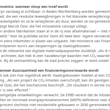
ncentra: wanneer sloop een troef wordt
 zijn vandaag al zichtbaar: in Baden-Württemberg worden gemeente
d, die een revolutie teweegbrengen in het klassieke verwijderings
 bestempelen en ze te verwijderen als duur, worden ze via gemeente
zegt Marcel Özer, die het innovatieve concept uitlegt.
en andere fabrikanten staan al in de rij voor afvalmateriaal — me
ewild.” Voor de publieke sector loont dit twee keer: lagere vervoers
n extra inkomsten in plaats van uitgaven. Het ministerie van Fina
miljoenen euro's aan besparingen op staatsgebouwen.
 de relevantie van digitale materiaalpaspoorten duidelijk: „Als ik
 archiveer, dan heb ik zeer nauwkeurige waarden met CO₂-waarde
 Bij de ontmanteling kan de stad precies zeggen: er komt zoveel kw
anneer duurzaamheid een financieringsvoorwaarde wordt
 ook zien hoe regeldruk werkt: staatsgebouwen moeten al een C
. „Als een project de CO₂-limieten overschrijdt, kan dit gevolge
el Özer, die het mechanisme beschrijft. „Dit resulteert in eerste in
is zeer effectief.”
ortgelijke ontwikkelingen verwacht. De EPBD vereist dat de lidstat
llen en minimale energieprestatienormen (MEPS) definiëren voor 
rocent slechtste niet-residentiële gebouwen in 2030 gerenoveerd z
rimaire energieverbruik voor woongebouwen zal naar verwachting 