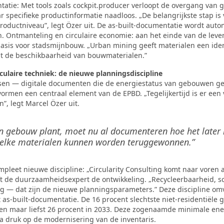
atie: Met tools zoals cockpit.producer verloopt de overgang van 
specifieke productinformatie naadloos. „De belangrijkste stap is
roductniveau”, legt Özer uit. De as-built-documentatie wordt auto
 Ontmanteling en circulaire economie: aan het einde van de lev
asis voor stadsmijnbouw. „Urban mining geeft materialen een iden
gt de beschikbaarheid van bouwmaterialen.”
culaire techniek: de nieuwe planningsdiscipline
ssen — digitale documenten die de energiestatus van gebouwen g
ormen een centraal element van de EPBD. „Tegelijkertijd is er een
”, legt Marcel Özer uit.
n gebouw plant, moet nu al documenteren hoe het later
elke materialen kunnen worden teruggewonnen.”
mpleet nieuwe discipline: „Circularity Consulting komt naar voren 
jft de duurzaamheidsexpert de ontwikkeling. „Recycleerbaarheid, 
ling — dat zijn de nieuwe planningsparameters.” Deze discipline omv
 as-built-documentatie. De 16 procent slechtste niet-residentiël
 en maar liefst 26 procent in 2033. Deze zogenaamde minimale en
a druk op de modernisering van de inventaris.