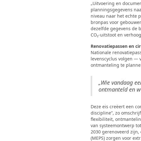
„Uitvoering en document
planningsgegevens naar 
niveau naar het echte p
bronpas voor gebouwen.
dezelfde gegevens de b
CO₂-uitstoot en verhoo
Renovatiepassen en cir
Nationale renovatiepa
levenscyclus volgen — v
ontmanteling te plannen
„Wie vandaag ee
ontmanteld en w
Deze eis creëert een co
discipline”, zo omschri
flexibiliteit, ontmante
van systeemontwerp tot
2030 gerenoveerd zijn,
(MEPS) zorgen voor extr