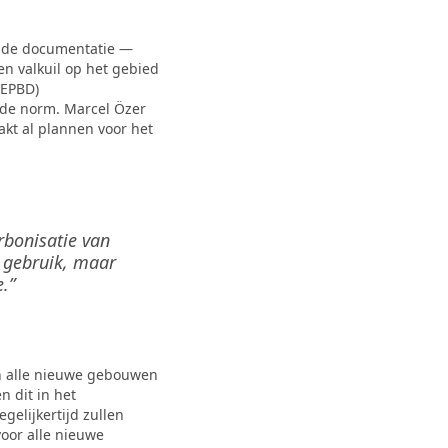
ende documentatie —
en valkuil op het gebied
(EPBD)
 de norm. Marcel Özer
akt al plannen voor het
rbonisatie van
t gebruik, maar
.”
ten alle nieuwe gebouwen
 dit in het
gelijkertijd zullen
oor alle nieuwe