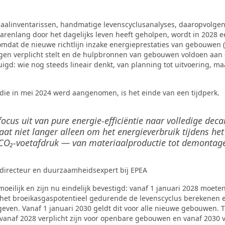
eriaalinventarissen, handmatige levenscyclusanalyses, daaropvolg
renlang door het dagelijks leven heeft geholpen, wordt in 2028 e
 omdat de nieuwe richtlijn inzake energieprestaties van gebouwen 
gen verplicht stelt en de hulpbronnen van gebouwen voldoen aan
uigd: wie nog steeds lineair denkt, van planning tot uitvoering, ma
die in mei 2024 werd aangenomen, is het einde van een tijdperk.
ocus uit van pure energie-efficiëntie naar volledige deca
at niet langer alleen om het energieverbruik tijdens he
CO₂-voetafdruk — van materiaalproductie tot demontage
directeur en duurzaamheidsexpert bij EPEA
 moeilijk en zijn nu eindelijk bevestigd: vanaf 1 januari 2028 moe
het broeikasgaspotentieel gedurende de levenscyclus berekenen en
geven. Vanaf 1 januari 2030 geldt dit voor alle nieuwe gebouwen. Te
vanaf 2028 verplicht zijn voor openbare gebouwen en vanaf 2030 v