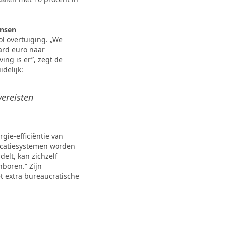
ansen
l overtuiging. „We
jard euro naar
ing is er”, zegt de
delijk:
ereisten
gie-efficiëntie van
icatiesystemen worden
elt, kan zichzelf
boren.” Zijn
t extra bureaucratische