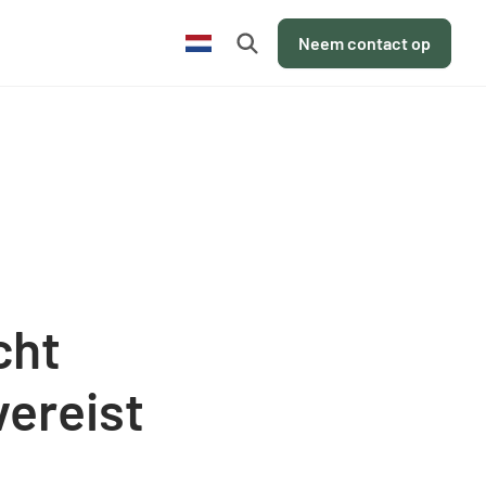
nl
Neem contact op
cht
vereist