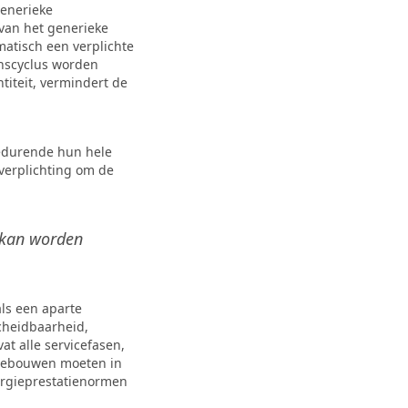
generieke
 van het generieke
matisch een verplichte
enscyclus worden
titeit, vermindert de
edurende hun hele
 verplichting om de
 kan worden
als een aparte
scheidbaarheid,
at alle servicefasen,
e gebouwen moeten in
ergieprestatienormen