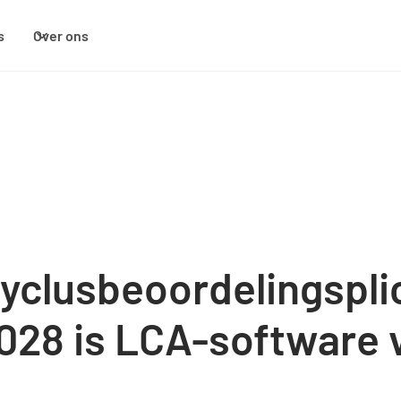
s
Over ons
e
yclusbeoordelingspli
028 is LCA-software 