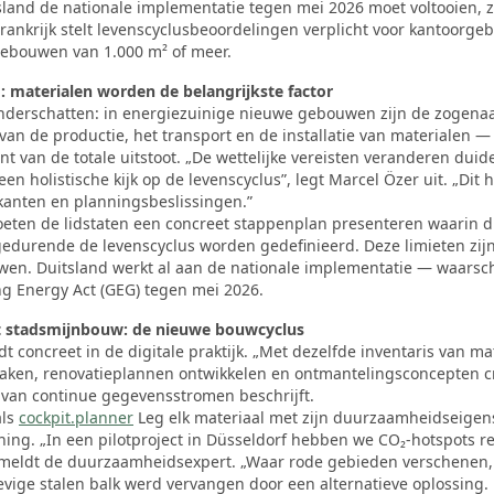
sland de nationale implementatie tegen mei 2026 moet voltooien, 
rankrijk stelt levenscyclusbeoordelingen verplicht voor kantoorg
ebouwen van 1.000 m² of meer.
d: materialen worden de belangrijkste factor
nderschatten: in energiezuinige nieuwe gebouwen zijn de zogenaa
van de productie, het transport en de installatie van materialen —
t van de totale uitstoot. „De wettelijke vereisten veranderen duide
een holistische kijk op de levenscyclus”, legt Marcel Özer uit. „Dit
kanten en planningsbeslissingen.”
oeten de lidstaten een concreet stappenplan presenteren waarin d
edurende de levenscyclus worden gedefinieerd. Deze limieten zijn
en. Duitsland werkt al aan de nationale implementatie — waarschi
ng Energy Act (GEG) tegen mei 2026.
t stadsmijnbouw: de nieuwe bouwcyclus
dt concreet in de digitale praktijk. „Met dezelfde inventaris van ma
aken, renovatieplannen ontwikkelen en ontmantelingsconcepten cr
l van continue gegevensstromen beschrijft.
als
cockpit.planner
Leg elk materiaal met zijn duurzaamheidseigens
ing. „In een pilotproject in Düsseldorf hebben we CO₂-hotspots re
, meldt de duurzaamheidsexpert. „Waar rode gebieden verschenen
vige stalen balk werd vervangen door een alternatieve oplossing.