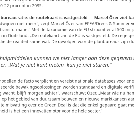
0-22 procent in 2035.
 bureaucratie: de routekaart is vastgesteld — Marcel Özer ziet k
wijnen niet meer”, zegt Marcel Özer van EPEA/Drees & Sommer vo
 transformatie.” Met de taxonomie van de EU stroomt er al 500 mil
in Duitsland. „De routekaart van de EU is vastgesteld. De regelgev
e de realiteit samenvat. De gevolgen voor de planbureaus zijn dui
 hulpmiddelen kunnen we niet langer aan deze gegevensv
er. „Wat je niet kunt meten, kun je niet sturen.”
ellen de facto verplicht en vereist nationale databases voor ener
seerde bewakingsoplossingen worden standaard en digitale verif
wacht, blijft morgen achter”, waarschuwt Özer. „Maar wie nu hand
ts op het gebied van duurzaam bouwen en nieuwe marktkansen aan
te misvatting over de Green Deal is dat die enkel gepaard gaat me
heid is het een innovatiemotor voor de hele sector.”