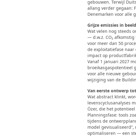
gebouwen. Terwijl Duit
allang verder gegaan: F
Denemarken voor alle g
Grijze emissies in beel
Wat velen nog steeds o
— d.w.z. CO₂ afkomstig 
voor meer dan 50 procen
de exploitatiefase naar 
impact op productfabri
Vanaf 1 januari 2027 m
broeikasgaspotentieel g
voor alle nieuwe gebouw
wijziging van de Buildi
Van eerste ontwerp to
Wat abstract klinkt, wor
levenscyclusanalyses m
Özer, die het potentiee
Planningsfase: tools zo
tijdens de ontwerpplann
model gevisualiseerd”
optimaliseren — een ste