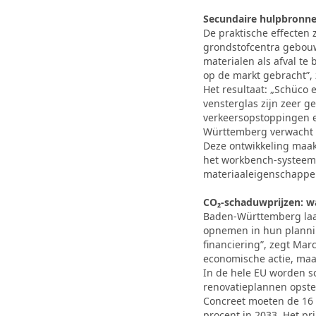
Secundaire hulpbronne
De praktische effecten
grondstofcentra gebouw
materialen als afval te
op de markt gebracht”, 
Het resultaat: „Schüco 
vensterglas zijn zeer g
verkeersopstoppingen e
Württemberg verwacht 
Deze ontwikkeling maakt
het workbench-systeem
materiaaleigenschappen.
CO₂-schaduwprijzen: w
Baden-Württemberg laat
opnemen in hun planning
financiering”, zegt Marc
economische actie, maar 
In de hele EU worden so
renovatieplannen opste
Concreet moeten de 16 p
procent in 2033. Het p