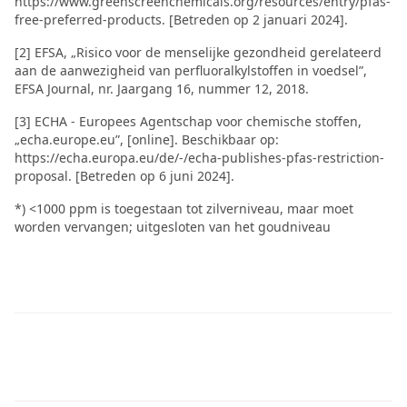
https://www.greenscreenchemicals.org/resources/entry/pfas-
free-preferred-products. [Betreden op 2 januari 2024].
[2] EFSA, „Risico voor de menselijke gezondheid gerelateerd
aan de aanwezigheid van perfluoralkylstoffen in voedsel”,
EFSA Journal, nr. Jaargang 16, nummer 12, 2018.
[3] ECHA - Europees Agentschap voor chemische stoffen,
„echa.europe.eu”, [online]. Beschikbaar op:
https://echa.europa.eu/de/-/echa-publishes-pfas-restriction-
proposal. [Betreden op 6 juni 2024].
*) <1000 ppm is toegestaan tot zilverniveau, maar moet
worden vervangen; uitgesloten van het goudniveau