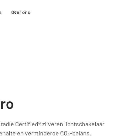
s
Over ons
ro
adle Certified® zilveren lichtschakelaar
ehalte en verminderde CO₂-balans.