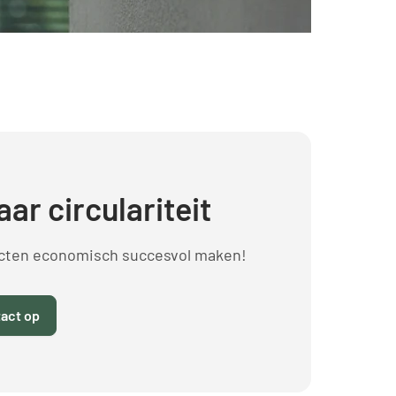
aar circulariteit
ecten economisch succesvol maken!
act op