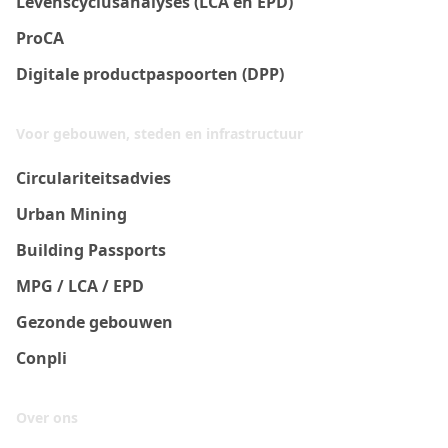
Levenscyclusanalyses (LCA en EPD)
ProCA
Digitale productpaspoorten (DPP)
Voor gebouwen, steden en infrastructuur
Circulariteitsadvies
Urban Mining
Building Passports
MPG / LCA / EPD
Gezonde gebouwen
Conpli
Over ons