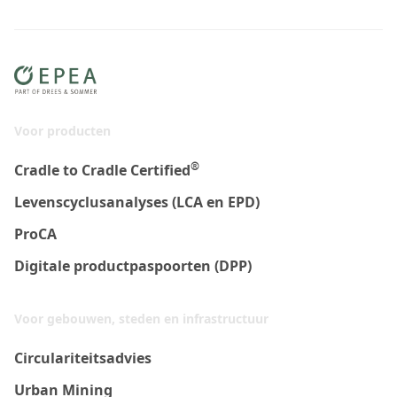
Voor producten
®
Cradle to Cradle Certified
Levenscyclusanalyses (LCA en EPD)
ProCA
Digitale productpaspoorten (DPP)
Voor gebouwen, steden en infrastructuur
Circulariteitsadvies
Urban Mining