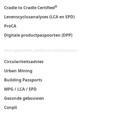
®
Cradle to Cradle Certified
Levenscyclusanalyses (LCA en EPD)
ProCA
Digitale productpaspoorten (DPP)
Voor gebouwen, steden en infrastructuur
Circulariteitsadvies
Urban Mining
Building Passports
MPG / LCA / EPD
Gezonde gebouwen
Conpli