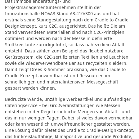
Das Immobilienberatungs- und
Projektmanagementunternehmen stellt in der
Innovationshalle NOVA3 Stand A3.410/300 aus und hat
erstmals seine Standgestaltung nach dem Cradle to Cradle-
Designkonzept, kurz C2C, ausgerichtet. Das heißt: Die am
Stand verwendeten Materialien sind nach C2C-Prinzipien
optimiert und werden nach der Messe in definierte
Stoffkreisläufe zurückgeführt, so dass nahezu kein Abfall
entsteht. Dazu zählen zum Beispiel das flexibel nutzbare
Gerüstsystem, die C2C-zertifizierten Textilien und Leuchten
sowie die wiederverwendbare Bar aus recycelten Kleidern.
Damit zeigt Drees & Sommer praxisnah, wie das Cradle to
Cradle-Konzept anwendbar ist und Ressourcen im
schnelllebigen und materialintensiven Messegeschäft
gespart werden können.
Bedruckte Wände, unzählige Werbeartikel und aufwändiger
Cateringservice – bei Großveranstaltungen wie Messen
entstehen in der Regel erhebliche Mengen von Abfall – und
das in nur wenigen Tagen. Dabei ist vieles davon vermeidbar
oder kann wesentlich umweltfreundlicher gestaltet werden.
Eine Lösung dafür bietet das Cradle to Cradle-Designkonzept,
das für kreislauffähige, klimapositive und gesunde Produkte,