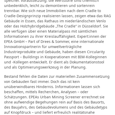
Speicher. Voraussetzung: die Wertstoffe sind chemisch
unbedenklich, leicht zu demontieren und sortenrein
trennbar. Wie sich neue Immobilien nach dem Cradle to
Cradle-Designprinzip realisieren lassen, zeigen etwa das RAG
Gebäude in Essen, das Rathaus im niederländischen Venlo
oder das Holzhybridgebäude „The Cradle“ in Düsseldorf. Sie
alle verfügen über einen Materialpass mit sämtlichen
Informationen zu ihrer Kreislauffähigkeit. Expert:innen der
EPEA GmbH – Part of Drees & Sommer, eine internationale
Innovationspartnerin für umweltverträgliche
Industrieprodukte und Gebäude, haben diesen Circularity
Passport – Buildings in Kooperationen mit BIM-Kolleginnen
und -Kollegen entwickelt. Er dient als Dokumentationstool
und als Optimierungswerkzeug in der Planung.
Bestand fehlen die Daten zur materiellen Zusammensetzung
von Gebäuden fast immer. Doch das ist kein
unüberwindbares Hindernis. Informationen lassen sich
beschaffen, mittels Recherchen, Analysen – oder
Schätzungen. EPEAs Urban Mining Screener errechnet sie
ohne aufwendige Begehungen rein auf Basis des Bauorts,
des Baujahrs, des Gebäudevolumens und des Gebäudetyps
auf Knopfdruck – und liefert erfreulich realitätsnahe