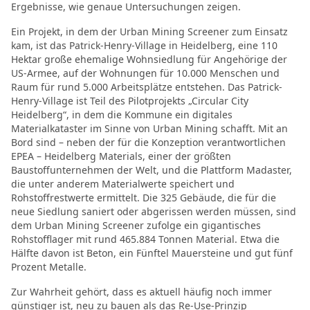
Ergebnisse, wie genaue Untersuchungen zeigen.
Ein Projekt, in dem der Urban Mining Screener zum Einsatz
kam, ist das Patrick-Henry-Village in Heidelberg, eine 110
Hektar große ehemalige Wohnsiedlung für Angehörige der
US-Armee, auf der Wohnungen für 10.000 Menschen und
Raum für rund 5.000 Arbeitsplätze entstehen. Das Patrick-
Henry-Village ist Teil des Pilotprojekts „Circular City
Heidelberg“, in dem die Kommune ein digitales
Materialkataster im Sinne von Urban Mining schafft. Mit an
Bord sind – neben der für die Konzeption verantwortlichen
EPEA – Heidelberg Materials, einer der größten
Baustoffunternehmen der Welt, und die Plattform Madaster,
die unter anderem Materialwerte speichert und
Rohstoffrestwerte ermittelt. Die 325 Gebäude, die für die
neue Siedlung saniert oder abgerissen werden müssen, sind
dem Urban Mining Screener zufolge ein gigantisches
Rohstofflager mit rund 465.884 Tonnen Material. Etwa die
Hälfte davon ist Beton, ein Fünftel Mauersteine und gut fünf
Prozent Metalle.
Zur Wahrheit gehört, dass es aktuell häufig noch immer
günstiger ist, neu zu bauen als das Re-Use-Prinzip