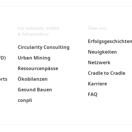
Für Gebäude, Städte
Über uns
& Infrastruktur
Erfolgsgeschichte
Circularity Consulting
Neuigkeiten
PD)
Urban Mining
Netzwerk
Ressourcenpässe
Cradle to Cradle
orts
Ökobilanzen
Karriere
Gesund Bauen
FAQ
conpli