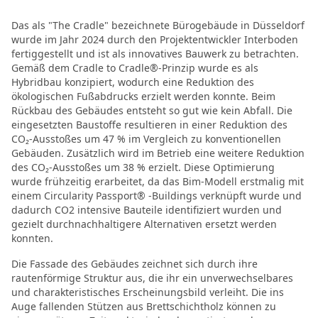
Das als "The Cradle" bezeichnete Bürogebäude in Düsseldorf
wurde im Jahr 2024 durch den Projektentwickler Interboden
fertiggestellt und ist als innovatives Bauwerk zu betrachten.
Gemäß dem Cradle to Cradle®-Prinzip wurde es als
Hybridbau konzipiert, wodurch eine Reduktion des
ökologischen Fußabdrucks erzielt werden konnte. Beim
Rückbau des Gebäudes entsteht so gut wie kein Abfall. Die
eingesetzten Baustoffe resultieren in einer Reduktion des
CO₂-Ausstoßes um 47 % im Vergleich zu konventionellen
Gebäuden. Zusätzlich wird im Betrieb eine weitere Reduktion
des CO₂-Ausstoßes um 38 % erzielt. Diese Optimierung
wurde frühzeitig erarbeitet, da das Bim-Modell erstmalig mit
einem Circularity Passport® -Buildings verknüpft wurde und
dadurch CO2 intensive Bauteile identifiziert wurden und
gezielt durchnachhaltigere Alternativen ersetzt werden
konnten.
Die Fassade des Gebäudes zeichnet sich durch ihre
rautenförmige Struktur aus, die ihr ein unverwechselbares
und charakteristisches Erscheinungsbild verleiht. Die ins
Auge fallenden Stützen aus Brettschichtholz können zu