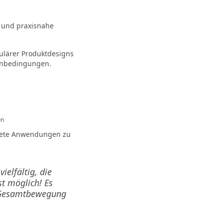
n und praxisnahe
kulärer Produktdesigns
menbedingungen.
en
onkrete Anwendungen zu
ielfältig, die
st möglich! Es
er Gesamtbewegung