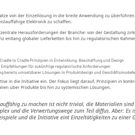
Ansätze von der Einzellösung in die breite Anwendung zu überführe
islauffähige Elektronik zu schaffen.
rt zentrale Herausforderungen der Branche: von der Gestaltung zir
nz entlang globaler Lieferketten bis hin zu regulatorischen Rah
 Cradle to Cradle Prinzipien in Entwicklung, Beschaffung und Design
n Empfehlungen für zukünftige regulatorische Anforderungen
g bereits umsetzbarer Lösungen in Produktdesign und Geschäftsmodell
tise in die Initiative ein. Der Fokus liegt darauf, Prinzipien in k
alien über Produkte bis hin zu systemischen Lösungen.
auffähig zu machen ist nicht trivial, die Materialien sind v
plex und die Verwertungswege zum Teil diffus. Aber: Es i
eispiele und die Initiative eint Einzeltätigkeiten zu ein